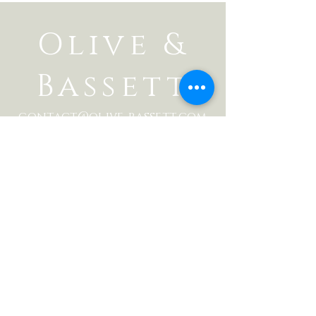
Olive &
Bassett
contact@olive-bassett.com
06 49 39 09 43
Contactez-nous
avec toutes vos
questions
Prénom
Nom de famille