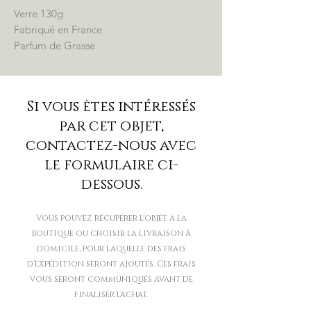
Verre 130g
Fabriqué en France
Parfum de Grasse
Cire végétale 100% naturelle à base de
soja
3 senteurs – Bois d’Olivier, Cèdre
Si vous êtes intéressés
(senteurs boisées), Fleurs de Cerisier
par cet objet,
(senteurs florales)
30 heures de brûle
contactez-nous avec
le formulaire ci-
dessous.
Vous pouvez récupérer l'objet à la
boutique ou choisir la livraison à
domicile, pour laquelle des frais
d'expédition seront ajoutés. Ces frais
vous seront communiqués avant de
finaliser l'achat.