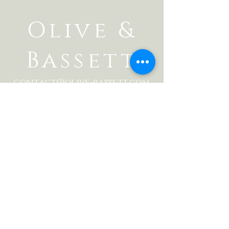
Olive &
Bassett
contact@olive-bassett.com
06 49 39 09 43
Contactez-nous
avec toutes vos
questions
Prénom
Nom de famille